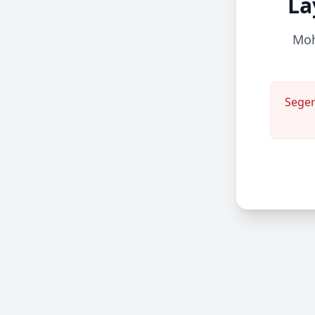
La
Moh
Seger