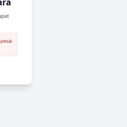
ara
apat
untuk